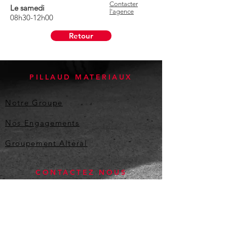
Contacter
Le samedi
l'agence
08h30-12h00
Retour
PILLAUD
MATERIAUX
Notre Groupe
Nos Engagements
Groupement Altéral
CONTACTEZ NOUS
Adresse: ZI de l'Omois
2 rue Marchis